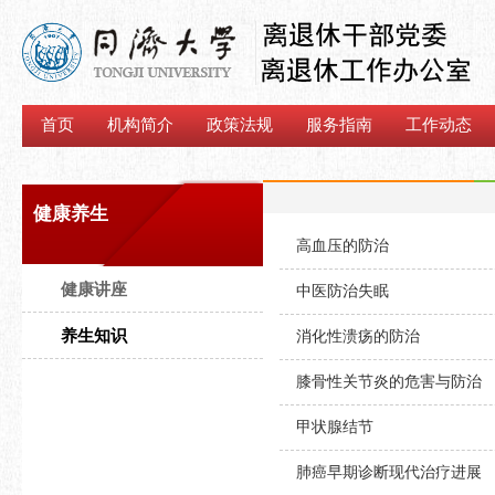
首页
机构简介
政策法规
服务指南
工作动态
健康养生
高血压的防治
健康讲座
中医防治失眠
养生知识
消化性溃疡的防治
膝骨性关节炎的危害与防治
甲状腺结节
肺癌早期诊断现代治疗进展